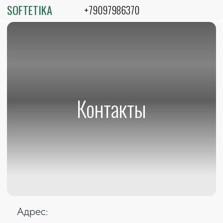
SOFTETIKA
+79097986370
Контакты
Адрес:
236022, РФ, г. Калининград,
ул. Карла Маркса 18А
Пн - пт с 9:00 до 18:00
Сб с 10:00 до 14:00
Вс - выходной