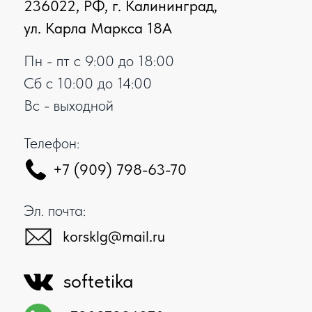
Телефон:
+7 (909) 798-63-70
Эл. почта:
korsklg@mail.ru
softetika
+79097986370
+79097986370
Написать нам
+7