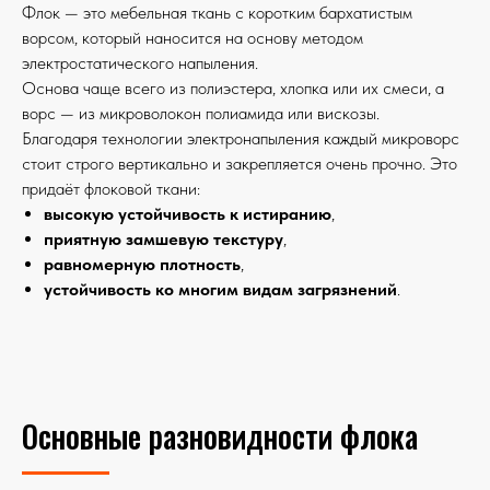
Сб с 10:00 до 14:00
Флок — это мебельная ткань с коротким бархатистым
Вс - выходной
ворсом, который наносится на основу методом
электростатического напыления.
Телефон:
Основа чаще всего из полиэстера, хлопка или их смеси, а
+7 (909) 798-63-70
ворс — из микроволокон полиамида или вискозы.
Благодаря технологии электронапыления каждый микроворс
Эл. почта:
стоит строго вертикально и закрепляется очень прочно. Это
korsklg@mail.ru
придаёт флоковой ткани:
высокую устойчивость к истиранию
,
Написать нам
приятную замшевую текстуру
,
равномерную плотность
,
Мы в соцсетях
устойчивость ко многим видам загрязнений
.
Основные разновидности флока
Показать на карте