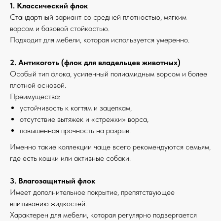
1. Классический флок
Ткани
Команда
Стандартный вариант со средней плотностью, мягким
ворсом и базовой стойкостью.
Портфолио
Производство
Подходит для мебели, которая используется умеренно.
Контакты
Вакансии
2. Антикоготь (флок для владельцев животных)
Прайс-лист
Особый тип флока, усиленный полиамидным ворсом и более
плотной основой.
Перетяжка
Изготовление
Преимущества:
мебели
мебели
устойчивость к когтям и зацепкам,
Реставрация
Ремонт
отсутствие вытяжек и «стрежки» ворса,
дерева
мебели
повышенная прочность на разрыв.
Именно такие коллекции чаще всего рекомендуются семьям,
© 2014 - 2026 SoftEtika
где есть кошки или активные собаки.
Политика конфиденциальности
3. Влагозащитный флок
Имеет дополнительное покрытие, препятствующее
впитыванию жидкостей.
Характерен для мебели, которая регулярно подвергается